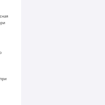
сная
при
p
 при