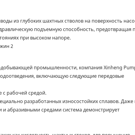
оды из глубоких шахтных стволов на поверхность насо
идравлическую подъемную способность, предотвращая 
тояниях при высоком напоре.
нодобывающей промышленности, компания Xinheng Pum
 водоотведения, включающую следующие передовые
 с рабочей средой.
специально разработанных износостойких сплавов. Даже
 и абразивными средами система демонстрирует
таких как кислотность шахтных стоков, для повышения