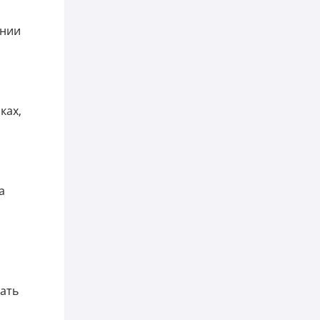
ении
ках,
а
вать