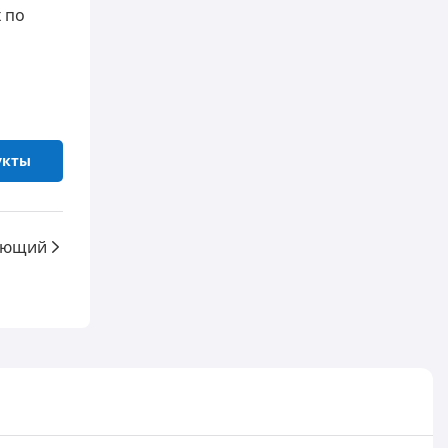
 по
укты
ующий