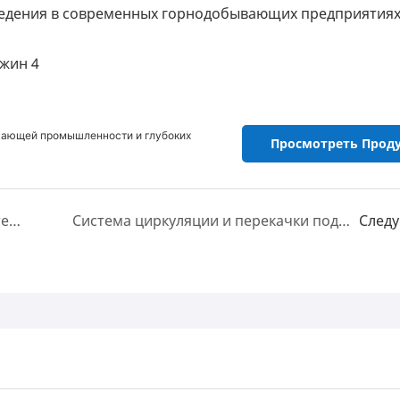
ведения в современных горнодобывающих предприятиях
вающей промышленности и глубоких
Просмотреть Прод
Высокоэффективная насосная система для очистки сточных вод (насос очистных сооружений)
Система циркуляции и перекачки под давлением в нефтехимической промышленности
След