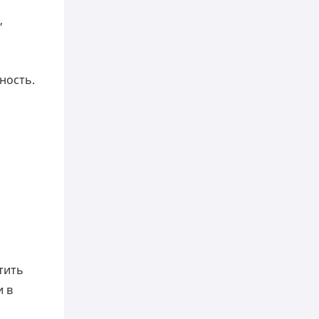
,
ность.
тить
и в