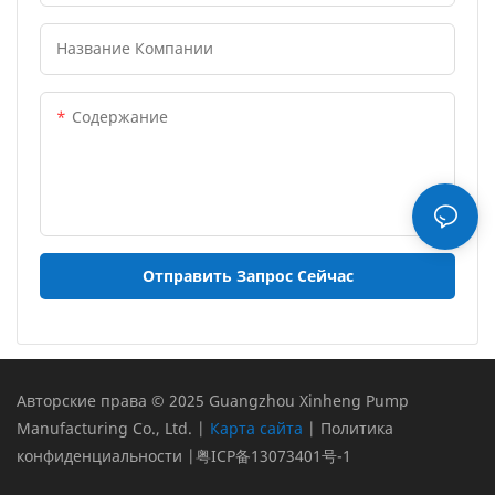
Название Компании
Содержание
Отправить Запрос Сейчас
Авторские права © 2025 Guangzhou Xinheng Pump
Manufacturing Co., Ltd. |
Карта сайта
|
Политика
конфиденциальности
|
粤ICP备13073401号-1