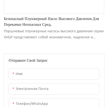
Безопасный Плунжерный Насос Высокого Давления Для
Перекачки Неопасных Сред.
Поршневые плунжерные насосы высокого давления серии
XHGP представляют собой экономичное, надежное и
высокоэффективное решение для перекачивания
нетоксичных, без запаха, негорючих и невзрывоопасных
сред под высоким давлением.
Отправьте Свой Запрос
Имя
Электронная Почта
Телефон/WhatsApp