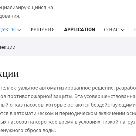
пециализирующийся на
дования.
ДУКТЫ
РЕШЕНИЯ
APPLICATION
О НАС
пекции
кции
теллектуальное автоматизированное решение, разрабо
сов противопожарной защиты. Эта усовершенствованная
ый отказ насосов, которые остаются бездействующими 
ся в автоматическом и периодическом включении основ
ых насосов на короткое время в условиях низкой нагруз
ненужного сброса воды.