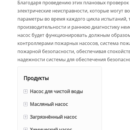
Благодаря проведению этих плановых проверок
электрические неисправности, которые могут во
параметры во время каждого цикла испытаний, т
производительности и раннюю диагностику неис
насос будет функционировать должным образом
контроллерами пожарных насосов, система по
пожарной безопасности, обеспечивая спокойст
надежности системы для обеспечения безопасн
Продукты
+
Насос для чистой воды
+
Масляный насос
Центробежные насосы с
одинарным и двойным
+
Загрязнённый насос
Одноступенчатый/
всасыванием
многоступенчатый
+
Химический насос
Шламовый насос