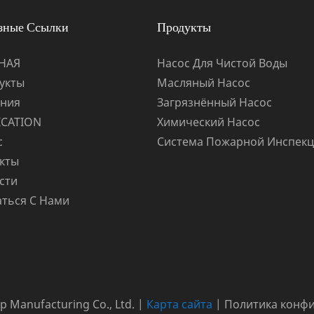
зные Ссылки
Продукты
НАЯ
Насос Для Чистой Воды
укты
Масляный Насос
ния
Загрязнённый Насос
ICATION
Химический Насос
с
Система Пожарной Инспек
кты
сти
аться С Нами
Manufacturing Co., Ltd. |
Карта сайта
|
Политика конф