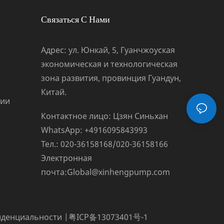
Связаться С Нами
Адрес: ул. Юнкай, 5, Гуанчжоуская
экономическая и технологическая
зона развития, провинция Гуандун,
Китай.
ции
Контактное лицо: Цзян Синьхан
WhatsApp: +4916095843993
Тел.: 020-36158168/020-36158166
Электронная
почта:
Global@xinhengpump.com
иденциальности
|
粤ICP备13073401号-1