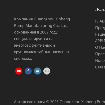
Поле
Компания Guangzhou Xinheng
ГЛАВ
Pump Manufacturing Co., Ltd.,
Прод
основанная в 2009 году,
Реше
специализируется на
APPL
энергоэффективных и
О На
крупномасштабных насосных
Прое
системах.
Ново
Связ
Авторские права © 2025 Guangzhou Xinheng Pump 