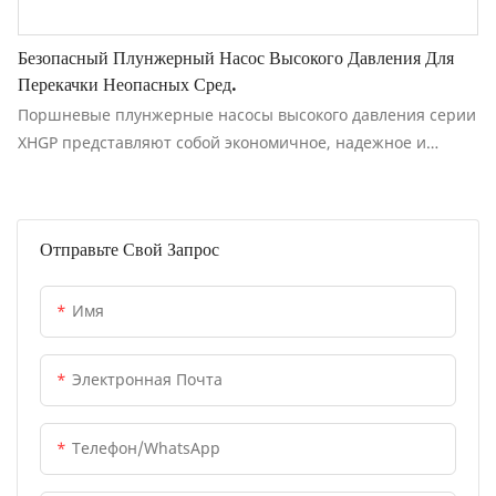
Безопасный Плунжерный Насос Высокого Давления Для
Перекачки Неопасных Сред.
Поршневые плунжерные насосы высокого давления серии
XHGP представляют собой экономичное, надежное и
высокоэффективное решение для перекачивания
нетоксичных, без запаха, негорючих и невзрывоопасных
сред под высоким давлением.
Отправьте Свой Запрос
Имя
Электронная Почта
Телефон/WhatsApp