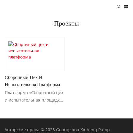
Проекты
Сборочный Цех И
Испытательная Платформа
Платформа «Сборочный цех
и испытательная площадка»
предлагает
оптимизированное
решение для эффективной
сборки продукции и
Авторские права © 2025 Guangzhou Xinheng Pump