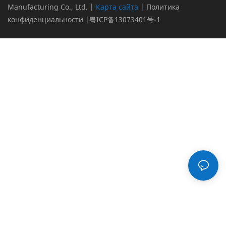
контроля качества в одном
Manufacturing Co., Ltd. |
Карта сайта
|
Политика
интегрированном
конфиденциальности
|
粤ICP备13073401号-1
пространстве.
Разработанная для
повышения
производительности, она
сочетает в себе передовые
инструменты и технологии
для обеспечения точности и
надежности. Независимо от
того, стремитесь ли вы к
сокращению ошибок или
ускорению рабочего
процесса, эта платформа
создана для того, чтобы
вывести ваш
производственный процесс
на новый уровень.