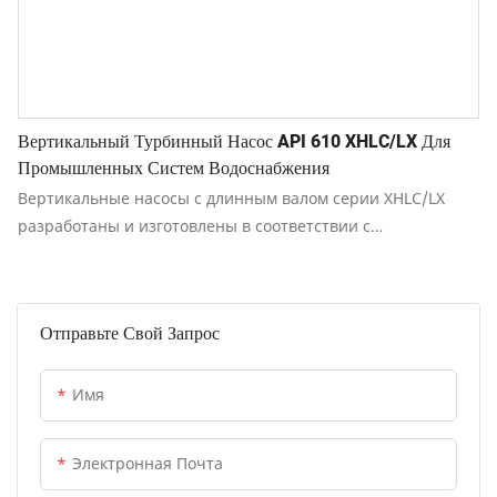
Вертикальный Турбинный Насос API 610 XHLC/LX Для
Промышленных Систем Водоснабжения
Вертикальные насосы с длинным валом серии XHLC/LX
разработаны и изготовлены в соответствии с
одиннадцатым изданием стандарта API 610
«Центробежные насосы для нефтяной, нефтехимической и
газовой промышленности», а также отвечают
Отправьте Свой Запрос
требованиям восьмого, девятого и десятого изданий.
Имя
Электронная Почта