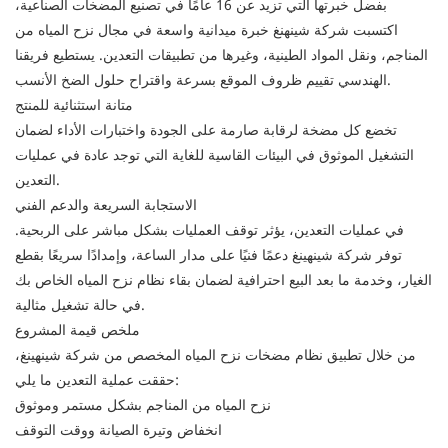
بفضل خبرتها التي تزيد عن 16 عامًا في تصنيع المضخات الصناعية،
اكتسبت شركة شينهنغ خبرة ميدانية واسعة في مجال نزح المياه من
المناجم، ونقل المواد الطينية، وغيرها من تطبيقات التعدين. يستطيع فريقنا
الهندسي تقييم ظروف الموقع بسرعة واقتراح حلول الضخ الأنسب.
متانة استثنائية للمنتج
تخضع كل مضخة لرقابة صارمة على الجودة واختبارات الأداء لضمان
التشغيل الموثوق في البيئات القاسية للغاية التي توجد عادة في عمليات
التعدين.
الاستجابة السريعة والدعم الفني
في عمليات التعدين، يؤثر توقف العمليات بشكل مباشر على الربحية.
توفر شركة شينهينغ دعمًا فنيًا على مدار الساعة، وإمدادًا سريعًا بقطع
الغيار، وخدمة ما بعد البيع احترافية لضمان بقاء نظام نزح المياه الخاص بك
في حالة تشغيل مثالية.
ملخص قيمة المشروع
من خلال تطبيق نظام مضخات نزح المياه المخصص من شركة شينهينغ،
حققت عملية التعدين ما يلي:
نزح المياه من المناجم بشكل مستمر وموثوق
انخفاض وتيرة الصيانة ووقت التوقف