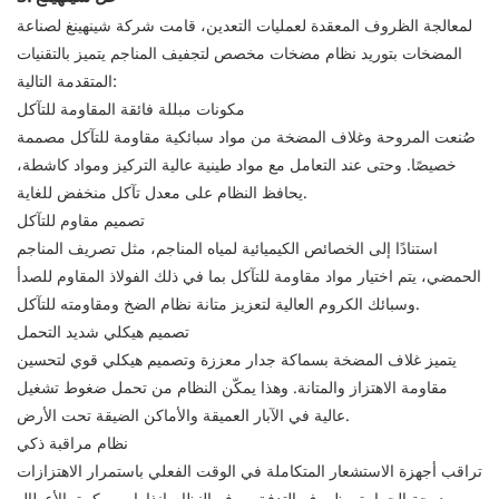
لمعالجة الظروف المعقدة لعمليات التعدين، قامت شركة شينهينغ لصناعة
المضخات بتوريد نظام مضخات مخصص لتجفيف المناجم يتميز بالتقنيات
المتقدمة التالية:
مكونات مبللة فائقة المقاومة للتآكل
صُنعت المروحة وغلاف المضخة من مواد سبائكية مقاومة للتآكل مصممة
خصيصًا. وحتى عند التعامل مع مواد طينية عالية التركيز ومواد كاشطة،
يحافظ النظام على معدل تآكل منخفض للغاية.
تصميم مقاوم للتآكل
استنادًا إلى الخصائص الكيميائية لمياه المناجم، مثل تصريف المناجم
الحمضي، يتم اختيار مواد مقاومة للتآكل بما في ذلك الفولاذ المقاوم للصدأ
وسبائك الكروم العالية لتعزيز متانة نظام الضخ ومقاومته للتآكل.
تصميم هيكلي شديد التحمل
يتميز غلاف المضخة بسماكة جدار معززة وتصميم هيكلي قوي لتحسين
مقاومة الاهتزاز والمتانة. وهذا يمكّن النظام من تحمل ضغوط تشغيل
عالية في الآبار العميقة والأماكن الضيقة تحت الأرض.
نظام مراقبة ذكي
تراقب أجهزة الاستشعار المتكاملة في الوقت الفعلي باستمرار الاهتزازات
ودرجة الحرارة وظروف التدفق. يوفر النظام إنذارات مبكرة بالأعطال