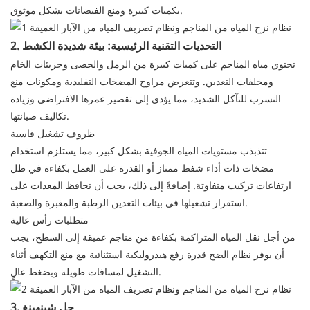
بكميات كبيرة ومنع الفيضانات بشكل موثوق.
2. التحديات التقنية الرئيسية: بيئة شديدة الكشط
تحتوي مياه المناجم على كميات كبيرة من الرمل والحصى وجزيئات الخام
ومخلفات التعدين. وتتعرض مراوح المضخات التقليدية ومكونات منع
التسرب للتآكل الشديد، مما يؤدي إلى تقصير عمرها الافتراضي وزيادة
تكاليف صيانتها.
ظروف تشغيل قاسية
تتذبذب مستويات المياه الجوفية بشكل كبير، مما يستلزم استخدام
مضخات ذات أداء شفط ممتاز أو القدرة على العمل بكفاءة في ظل
ارتفاعات تركيب متفاوتة. إضافةً إلى ذلك، يجب أن تحافظ المعدات على
استقرار تشغيلها في بيئات التعدين الرطبة والمغبرة والصعبة.
متطلبات رأس عالية
من أجل نقل المياه المتراكمة بكفاءة من مناجم عميقة إلى السطح، يجب
أن يوفر نظام الضخ قدرة رفع هيدروليكية استثنائية مع منع التكهف أثناء
التشغيل لمسافات طويلة وبضغط عالٍ.
3. حل شينهينغ