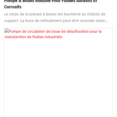
Pompe À Boues Robuste Pour Fluides Abrasifs Et
Corrosifs
Le corps de la pompe à boues est boulonné au châssis de
support. La buse de refoulement peut être orientée selon
huit positions différentes, par intervalles de 45°, afin de
s'adapter à la configuration des canalisations sur site et de
faciliter les raccordements multi-étages.