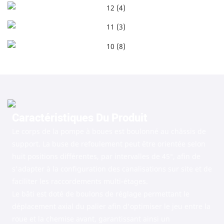
Caractéristiques Du Produit
Le corps de la pompe à boues est boulonné au châssis de
support. La buse de refoulement peut être orientée selon
huit positions différentes, par intervalles de 45°, afin de
s'adapter à la configuration des canalisations sur site et de
faciliter les raccordements multi-étages.
Le bâti est doté de boulons de réglage permettant le
déplacement axial du palier afin d'optimiser le jeu entre la
roue et la chemise avant, garantissant ainsi un