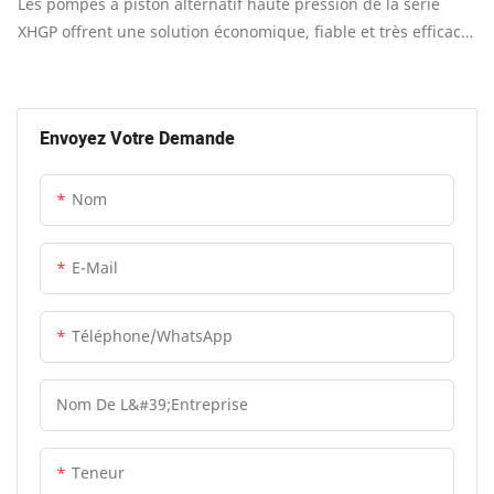
Les pompes à piston alternatif haute pression de la série
XHGP offrent une solution économique, fiable et très efficace
pour la manipulation de fluides non toxiques, inodores,
ininflammables et non explosifs sous haute pression.
Envoyez Votre Demande
Nom
E-Mail
Téléphone/WhatsApp
Nom De L&#39;entreprise
Teneur