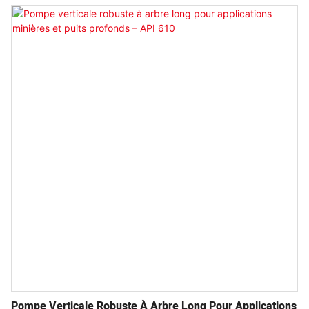
la norme API 610 « Pompes centrifuges pour les industries du
pétrole, de la pétrochimie et du gaz naturel », tout en
répondant également aux exigences de conception des
huitième, neuvième et dixième éditions.
Pompe Verticale Robuste À Arbre Long Pour Applications