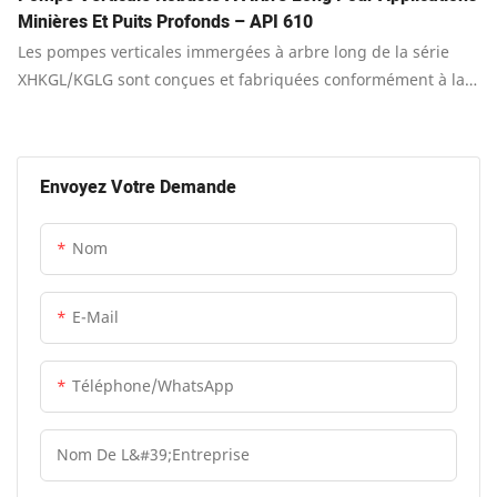
Minières Et Puits Profonds – API 610
Les pompes verticales immergées à arbre long de la série
XHKGL/KGLG sont conçues et fabriquées conformément à la
onzième édition de la norme API 610 « Pompes centrifuges
pour les industries du pétrole, de la pétrochimie et du gaz
naturel », tout en répondant également aux exigences de
Envoyez Votre Demande
conception des huitième, neuvième et dixième éditions.
Nom
E-Mail
Téléphone/WhatsApp
Nom De L&#39;entreprise