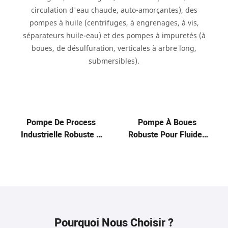
circulation d'eau chaude, auto-amorçantes), des
pompes à huile (centrifuges, à engrenages, à vis,
séparateurs huile-eau) et des pompes à impuretés (à
boues, de désulfuration, verticales à arbre long,
submersibles).
Pompe De Process
Pompe À Boues
Industrielle Robuste –
Robuste Pour Fluides
Transfert Et
Abrasifs Et Corrosifs
Manutention Des
Fluides
Pourquoi Nous Choisir ?