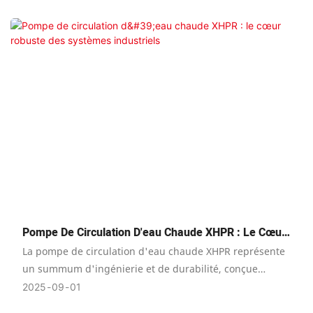
Pompe De Circulation D'eau Chaude XHPR : Le Cœur
Robuste Des Systèmes Industriels
La pompe de circulation d'eau chaude XHPR représente
un summum d'ingénierie et de durabilité, conçue
spécifiquement pour répondre aux exigences
2025
09
01
rigoureuses des industries lourdes modernes. Fabriquée