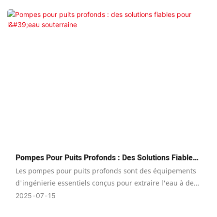
dans le strict respect de la norme API, cette pompe
garantit des performances, une sécurité et une fiabilité
exceptionnelles, même dans les environnements
d'exploitation les plus difficiles.
Pompes Pour Puits Profonds : Des Solutions Fiables
Pour L'eau Souterraine
Les pompes pour puits profonds sont des équipements
d'ingénierie essentiels conçus pour extraire l'eau à de
grandes profondeurs et constituent un élément crucial
2025
07
15
des systèmes d'approvisionnement en eau à travers le