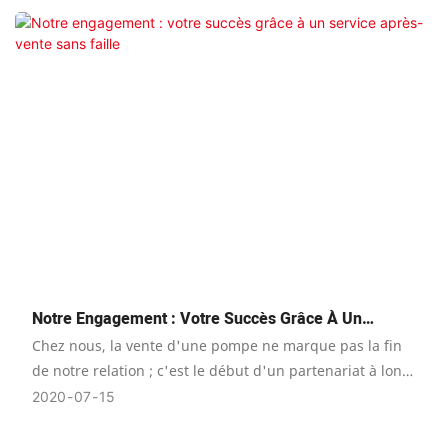
monde. Selon leur structure, elles se divisent
principalement en deux catégories : les pompes pour
puits profonds à arbre long et les pompes submersibles,
chacune présentant une configuration distincte adaptée
à des applications spécifiques.
Notre Engagement : Votre Succès Grâce À Un
Service Après-Vente Sans Faille
Chez nous, la vente d'une pompe ne marque pas la fin
de notre relation ; c'est le début d'un partenariat à long
terme dédié à votre réussite opérationnelle. Notre
2020
07
15
service après-vente complet est un engagement
systématique et proactif conçu pour garantir votre