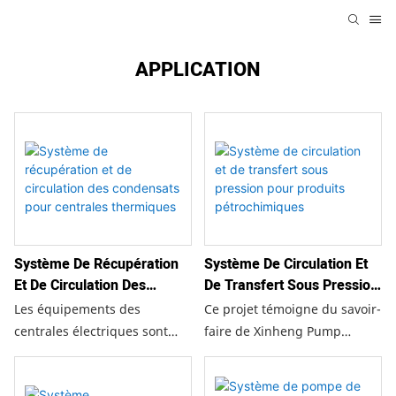
APPLICATION
Système De Récupération
Système De Circulation Et
Et De Circulation Des
De Transfert Sous Pression
Condensats Pour Centrales
Pour Produits
Les équipements des
Ce projet témoigne du savoir-
Thermiques
Pétrochimiques
centrales électriques sont
faire de Xinheng Pump
conçus pour fonctionner de
Industry en matière de
manière fiable pendant des
fourniture de solutions de