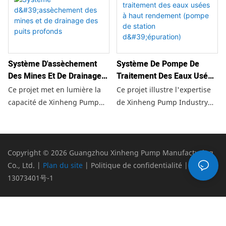
décennies. Xinheng propose
pompage performantes,
une planification complète
sûres et fiables répondant
des pièces de rechange, une
aux exigences rigoureuses
assistance technique et un
des industries pétrolières,
service après-vente réactif
gazières et chimiques.
Système D'assèchement
Système De Pompe De
afin de garantir le
Des Mines Et De Drainage
Traitement Des Eaux Usées
fonctionnement optimal de
Des Puits Profonds
À Haut Rendement (pompe
vos systèmes énergétiques
Ce projet met en lumière la
Ce projet illustre l'expertise
De Station D'épuration)
tout au long de leur cycle de
capacité de Xinheng Pump
de Xinheng Pump Industry
vie.
Industry à fournir des
dans la fourniture de
solutions de déshydratation
solutions de pompage haute
robustes, efficaces et fiables
performance pour les
pour les opérations minières
stations d'épuration
Copyright © 2026 Guangzhou Xinheng Pump Manufacturing
modernes dans le monde
modernes.
Co., Ltd. |
Plan du site
|
Politique de confidentialité
|
粤ICP备
entier.
13073401号-1