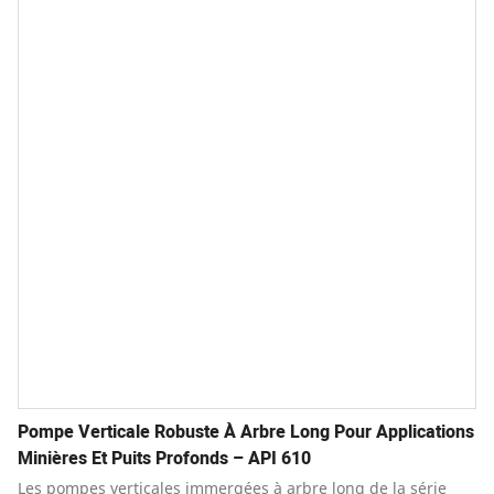
répondant également aux exigences de conception des
huitième, neuvième et dixième éditions.
Pompe Verticale Robuste À Arbre Long Pour Applications
Minières Et Puits Profonds – API 610
Les pompes verticales immergées à arbre long de la série