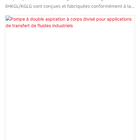
XHKGL/KGLG sont conçues et fabriquées conformément à la
onzième édition de la norme API 610 « Pompes centrifuges
pour les industries du pétrole, de la pétrochimie et du gaz
naturel », tout en répondant également aux exigences de
conception des huitième, neuvième et dixième éditions.