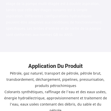
étage de la pompe multi-étagée est à double aspiration,
tandis que celle des étages suivants est à simple
aspiration. Différentes configurations hydrauliques
peuvent être adaptées aux conditions de fonctionnement
spécifiques. Les brides d'entrée et de sortie de la pompe
sont conformes aux normes GB ou ANSI.
Application Du Produit
Pétrole, gaz naturel, transport de pétrole, pétrole brut,
transbordement, déchargement, pipelines, pressurisation,
produits pétrochimiques
Colorants synthétiques, raffinage de l'eau et des eaux usées,
énergie hydroélectrique, approvisionnement et traitement de
l'eau, eaux usées contenant des débris, du sable et du
pétrole