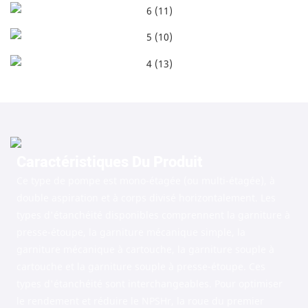
Caractéristiques Du Produit
Ce type de pompe est mono-étagée (ou multi-étagée), à ​​
double aspiration et à corps divisé horizontalement. Les
types d'étanchéité disponibles comprennent la garniture à
presse-étoupe, la garniture mécanique simple, la
garniture mécanique à cartouche, la garniture souple à
cartouche et la garniture souple à presse-étoupe. Ces
types d'étanchéité sont interchangeables. Pour optimiser
le rendement et réduire le NPSHr, la roue du premier