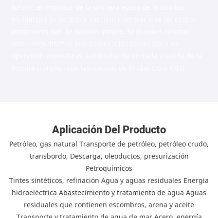
NPSHr, el impulsor de la primera etapa de la bomba
multietapa es de doble succión, mientras que las etapas
posteriores son de succión simple. Se pueden adaptar
diferentes diseños hidráulicos a las condiciones de
operación específicas. Las bridas de entrada y salida de la
bomba cumplen con las normas de bridas GB o ANSI.
Aplicación Del Producto
Petróleo, gas natural Transporte de petróleo, petróleo crudo,
transbordo, Descarga, oleoductos, presurización
Petroquímicos
Tintes sintéticos, refinación Agua y aguas residuales Energía
hidroeléctrica Abastecimiento y tratamiento de agua Aguas
residuales que contienen escombros, arena y aceite
Transporte y tratamiento de agua de mar Acero, energía