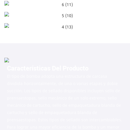
Características Del Producto
El tipo de bomba adopta una estructura de carcasa
dividida horizontalmente, de una o varias etapas y doble
succión. Los tipos de sellado disponibles incluyen sello de
prensaestopas, sello mecánico de un solo extremo, sello
mecánico de cartucho, sello de empaquetadura blanda de
cartucho y sello de empaquetadura blanda de
prensaestopas. Estos tipos de sellado son intercambiables.
Para lograr una mayor eficiencia de la bomba y un menor