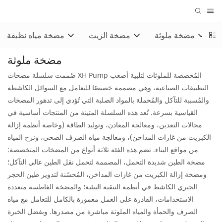
مضخة ملوثة
مضخة الزيت
مضخة مياه نظيفة
مضخة ملوثة
صُممت سلسلة مضخات XH Pump المُخصصة للملوثات لتلبية أصعب
التطبيقات الصناعية، وهي مصممة خصيصًا للتعامل مع السوائل الكاشطة
والمُسببة للتآكل والمُحملة بالمواد الصلبة التي تُؤدي إلى تدهور المضخات
القياسية بسرعة. تُعد هذه السلسلة المتينة من المنتجات أساسية في
مجالات التعدين، ومعالجة المعادن، وتوليد الطاقة (وخاصة أنظمة إزالة
الكبريت من غازات المداخن)، ومعالجة مياه الصرف الصحي، ونزح المياه
من مواقع البناء. تضم هذه الفئة ثلاثة أنواع من المضخات المتخصصة:
مضخة الطين شديدة التحمل، المصممة لتحمل نقل الطين عالي التآكل؛
ومضخة إزالة الكبريت من غازات المداخن، المُحسّنة لتدوير طين الحجر
الجيري الكاشط في أنظمة التنقية البيئية؛ والمضخة الغاطسة متعددة
الاستخدامات، القادرة على العمل مغمورة بالكامل للتعامل مع مياه
الصرف والحمأة والمياه الملوثة مباشرة من مصدرها. وبفضل الخبرة