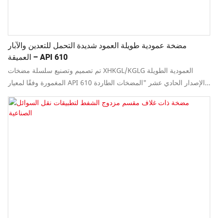
مضخة عمودية طويلة العمود شديدة التحمل للتعدين والآبار
العميقة – API 610
تم تصميم وتصنيع سلسلة مضخات XHKGL/KGLG العمودية الطويلة
المغمورة وفقًا لمعيار API 610 الإصدار الحادي عشر "المضخات الطاردة
المركزية لصناعات البترول والبتروكيماويات والغاز الطبيعي"، مع تلبية
متطلبات التصميم للإصدارات الثامن والتاسع والعاشر أيضًا.