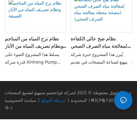
لصناعات النفط والغاز والمعالجة
بعد البيع سريعة الاستجابة لضمان
الكيميائية.
استمرار أنظمة الطاقة الخاصة بك
في العمل بأعلى كفاءة طوال دورة
حياتها.
نظام ضخ عالي الكفاءة
نظام نزح المياه من المناجم
لمعالجة مياه الصرف الصحي
ونظام تصريف المياه من الآبار
(مضخة محطة معالجة مياه
العميقة
يُبرز هذا المشروع خبرة شركة
يسلط هذا المشروع الضوء على
الصرف الصحي)
شينهنغ لصناعة المضخات في تقديم
قدرة شركة Xinheng Pump
حلول ضخ عالية الأداء لمحطات
Industry على تقديم حلول قوية
معالجة مياه الصرف الصحي
وفعالة وموثوقة لتجفيف المياه
الحديثة.
لعمليات التعدين الحديثة في جميع
أنحاء العالم.
جميع الحقوق محفوظة © 2025 لشركة قوانغتشو شينهنغ لتصنيع المضخات
粤ICP备13073401
|
المحدودة |
خريطة الموقع
|
سياسة الخصوصية
号-1