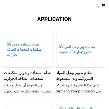
APPLICATION
نظام تدوير ونقل المواد
نظام استعادة وتدوير المكثفات
البتروكيماوية المضغوط
لمحطات الطاقة الحرارية
يُظهر هذا المشروع خبرة شركة
من المتوقع أن تعمل معدات
Xinheng Pump Industry في
محطات الطاقة بكفاءة عالية لعقود.
تقديم حلول ضخ عالية الأداء وآمنة
توفر شركة شينهينغ تخطيطًا شاملاً
وموثوقة لتلبية المتطلبات الصعبة
لقطع الغيار، ودعمًا فنيًا، وخدمة ما