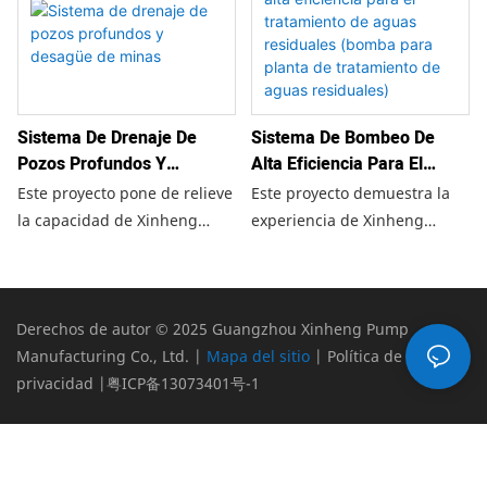
ofrece una planificación
bombeo de alto rendimiento,
integral de repuestos,
seguras y fiables para las
asistencia técnica y un
exigentes necesidades de las
servicio posventa eficaz para
industrias del petróleo, el gas
garantizar que sus sistemas
y el procesamiento químico.
Sistema De Drenaje De
Sistema De Bombeo De
energéticos sigan
Pozos Profundos Y
Alta Eficiencia Para El
funcionando con la máxima
Desagüe De Minas
Tratamiento De Aguas
eficiencia durante toda su
Este proyecto pone de relieve
Este proyecto demuestra la
Residuales (bomba Para
vida útil.
la capacidad de Xinheng
experiencia de Xinheng
Planta De Tratamiento De
Pump Industry para ofrecer
Pump Industry en el
Aguas Residuales)
soluciones de drenaje
suministro de soluciones de
robustas, eficientes y fiables
bombeo de alto rendimiento
para las operaciones mineras
para modernas instalaciones
Derechos de autor © 2025 Guangzhou Xinheng Pump
modernas en todo el mundo.
de tratamiento de aguas
Manufacturing Co., Ltd. |
Mapa del sitio
|
Política de
residuales.
privacidad
|
粤ICP备13073401号-1