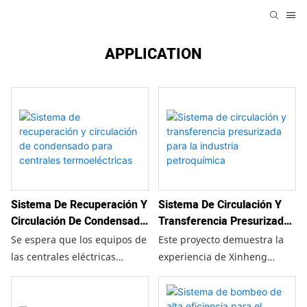
APPLICATION
Sistema De Recuperación Y
Sistema De Circulación Y
Circulación De Condensado
Transferencia Presurizada
Para Centrales
Para La Industria
Se espera que los equipos de
Este proyecto demuestra la
Termoeléctricas
Petroquímica
las centrales eléctricas
experiencia de Xinheng
funcionen de forma fiable
Pump Industry en el
durante décadas. Xinheng
suministro de soluciones de