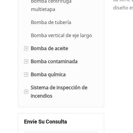
Bomba centrífuga
diseño e
multietapa
en térmi
Bomba de tubería
cojinetes
equipars
Bomba vertical de eje largo
auxiliar
+
Bomba de aceite
+
Bomba contaminada
Bomba de aceite centrífuga
de una o varias etapas
+
Bomba química
Bomba de lodos
Bomba de aceite para
Sistema de inspección de
Bomba de gas de escape de
Bomba eléctrica
engranajes
+
incendios
gas
Bomba contra incendios
Bomba sumergible
diésel
Gabinete de control de
inspección de incendios
Envíe Su Consulta
Bomba jockey del sistema
contra incendios