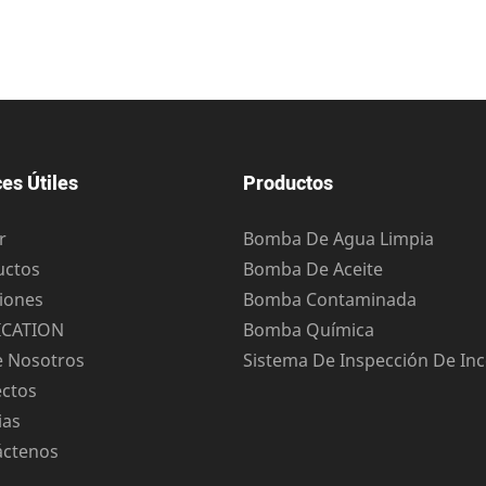
es Útiles
Productos
r
Bomba De Agua Limpia
uctos
Bomba De Aceite
iones
Bomba Contaminada
ICATION
Bomba Química
e Nosotros
Sistema De Inspección De In
ectos
ias
áctenos