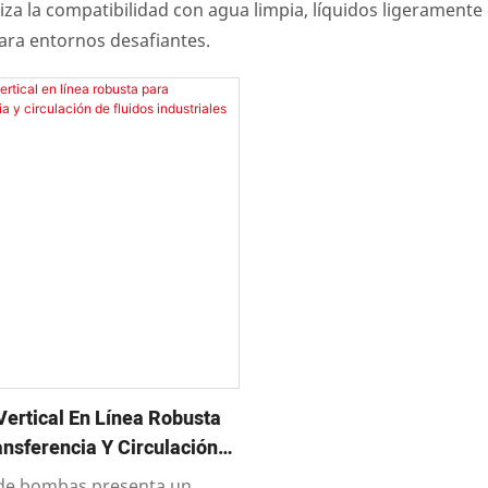
za la compatibilidad con agua limpia, líquidos ligeramente 
ara entornos desafiantes.
ertical En Línea Robusta
nsferencia Y Circulación
os Industriales
 de bombas presenta un