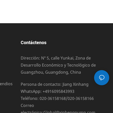
Contáctenos
Dirección: Nº 5, calle Yunkai, Zona de
Desarrollo Económico y Tecnológico de
Guangzhou, Guangdong, China
cendios
Persona de contacto: Jiang Xinhang
WhatsApp: +4916095843993
Teléfono: 020-36158168/020-36158166
Correo
electrónico:
Global@xinhengpump.com