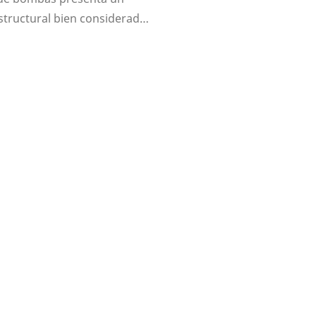
structural bien considerado
nos de soporte, conexión,
 y refrigeración, y puede
e con varios sistemas
es y de monitoreo.