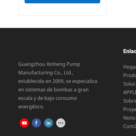
Enlac
Guangzhou Xinheng Pump
Hoga
Manufacturing Co., Ltd.,
Prod
establecida en 2009, se especializa
Soluc
en sistemas de bombas a gran
APPL
escala y de bajo consumo
Sobr
energético.
Proy
Notic
Cont