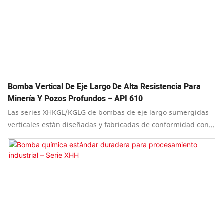
Bomba Vertical De Eje Largo De Alta Resistencia Para
Minería Y Pozos Profundos – API 610
Las series XHKGL/KGLG de bombas de eje largo sumergidas
verticales están diseñadas y fabricadas de conformidad con
la undécima edición de API 610 "Bombas centrífugas para las
industrias del petróleo, petroquímica y gas natural", al
tiempo que cumplen con los requisitos de diseño de las
octava, novena y décima ediciones.