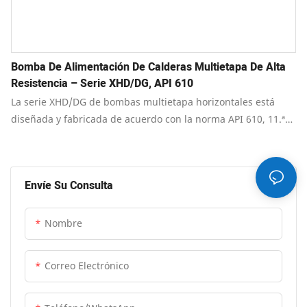
Bomba De Alimentación De Calderas Multietapa De Alta
Resistencia – Serie XHD/DG, API 610
La serie XHD/DG de bombas multietapa horizontales está
diseñada y fabricada de acuerdo con la norma API 610, 11.ª
edición, «Bombas centrífugas para las industrias del
petróleo, la petroquímica y el gas natural», y también cumple
con los requisitos de diseño de las ediciones 8.ª, 9.ª y 10.ª.
Envíe Su Consulta
Cumplen con las normas API 610 y tienen estructuras BB4 y
BB5.
Nombre
Correo Electrónico