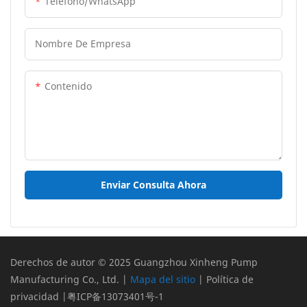
Teléfono/WhatsApp
Nombre De Empresa
Contenido
Enviar Consulta Ahora
Derechos de autor © 2025 Guangzhou Xinheng Pump
Manufacturing Co., Ltd. |
Mapa del sitio
|
Política de
privacidad
|
粤ICP备13073401号-1