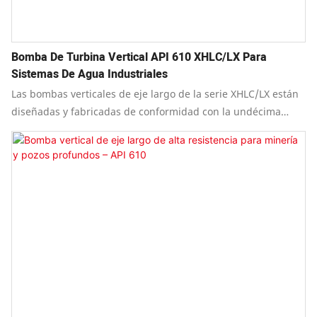
Bomba De Turbina Vertical API 610 XHLC/LX Para
Sistemas De Agua Industriales
Las bombas verticales de eje largo de la serie XHLC/LX están
diseñadas y fabricadas de conformidad con la undécima
edición de API 610 "Bombas centrífugas para las industrias
del petróleo, petroquímica y gas natural", al tiempo que
cumplen con los requisitos de diseño de las octava, novena y
décima ediciones.