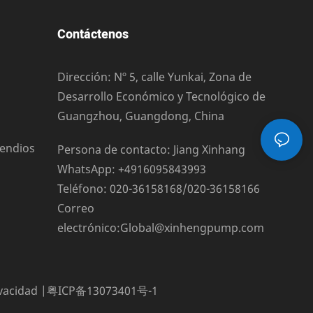
Contáctenos
Dirección: Nº 5, calle Yunkai, Zona de
Desarrollo Económico y Tecnológico de
Guangzhou, Guangdong, China
cendios
Persona de contacto: Jiang Xinhang
WhatsApp: +4916095843993
Teléfono: 020-36158168/020-36158166
Correo
electrónico:
Global@xinhengpump.com
ivacidad
|
粤ICP备13073401号-1