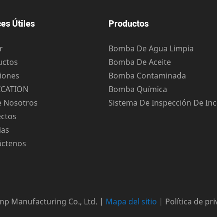
es Útiles
Productos
r
Bomba De Agua Limpia
uctos
Bomba De Aceite
iones
Bomba Contaminada
ICATION
Bomba Química
e Nosotros
Sistema De Inspección De In
ectos
ias
áctenos
 Manufacturing Co., Ltd. |
Mapa del sitio
|
Política de pr