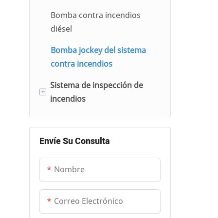
gas
Bomba contra incendios
Bomba de condensado
Bomba sumergible
diésel
automática
Bomba jockey del sistema
Bomba centrífuga
contra incendios
multietapa
Sistema de inspección de
Bomba de tubería
+
incendios
Bomba vertical de eje largo
Gabinete de control de
inspección de incendios
Envíe Su Consulta
Nombre
Correo Electrónico