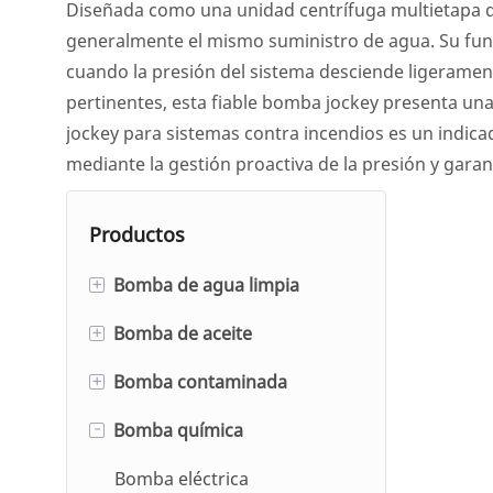
Diseñada como una unidad centrífuga multietapa de 
generalmente el mismo suministro de agua. Su fun
cuando la presión del sistema desciende ligeramen
pertinentes, esta fiable bomba jockey presenta una
jockey para sistemas contra incendios es un indicad
mediante la gestión proactiva de la presión y garan
Productos
+
Bomba de agua limpia
+
Bomba de aceite
Bomba centrífuga de
succión simple y doble
+
Bomba contaminada
Bomba de aceite centrífuga
Bomba de circulación de
de una o varias etapas
-
Bomba química
Bomba de lodos
agua caliente
Bomba de aceite para
Bomba de gas de escape de
Bomba eléctrica
Bomba autocebante
engranajes