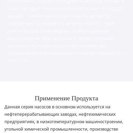
безопасность, надежность и длительный срок службы, а
также упрощает техническое обслуживание. Благодаря
высокой степени взаимозаменяемости деталей и
сокращению ассортимента запасных частей, серия
демонстрирует превосходные эксплуатационные
характеристики. Вертикальная установка позволяет
экономить пространство. Изделие соответствует
стандартам API 610 и выпускается в конфигурациях OH3,
OH4 и OH5.
Применение Продукта
Данная серия насосов в основном используется на
нефтеперерабатывающих заводах, нефтехимических
предприятиях, в низкотемпературном машиностроении,
угольной химической промышленности, производстве