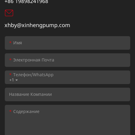
+86 19898241968
xhby@xinhengpump.com
Имя
Электронная Почта
Телефон/WhatsApp
+1
Название Компании
Содержание