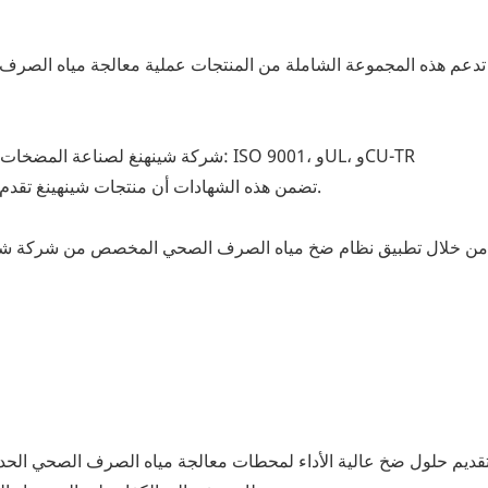
تدعم هذه المجموعة الشاملة من المنتجات عملية معالجة مياه الصرف ال
شركة شينهنغ لصناعة المضخات حاصلة على العديد من الشهادات المعترف بها دوليًا، بما في ذلك: ISO 9001، وUL، وCU-TR
تضمن هذه الشهادات أن منتجات شينهينغ تقدم باستمرار أداءً موثوقًا به في التطبيقات البيئية والصناعية الصعبة.
ي: