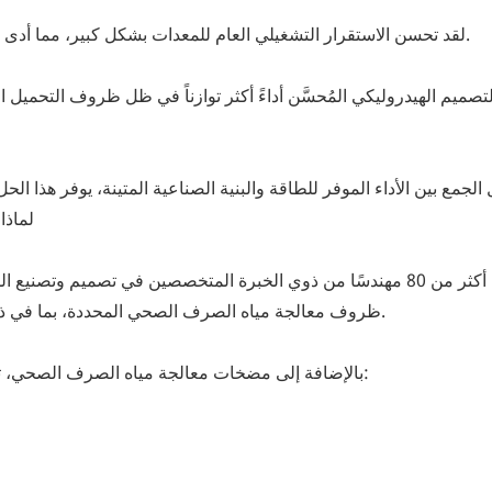
لقد تحسن الاستقرار التشغيلي العام للمعدات بشكل كبير، مما أدى إلى تقليل وتيرة الصيانة بنسبة 35٪ تقريبًا مقارنة بالنظام السابق.
التصميم الهيدروليكي المُحسَّن أداءً أكثر توازناً في ظل ظروف التحميل
لماذا
بفضل أكثر من 80 مهندسًا من ذوي الخبرة المتخصصين في تصميم 
ظروف معالجة مياه الصرف الصحي المحددة، بما في ذلك خصائص التدفق الداخل ومتطلبات الضغط ومتطلبات التدفق.
بالإضافة إلى مضخات معالجة مياه الصرف الصحي، تقدم شركة شينهينغ مجموعة كاملة من حلول الضخ، بما في ذلك: