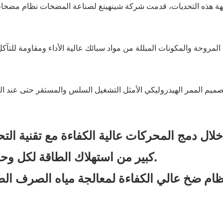
هة هذه التحديات، قدمت شركة شينهينغ لصناعة المضخات نظام مضخات 
المروحة والمكونات المبللة من مواد سبائك عالية الأداء ومقاومة للتآ
ميم الممر الهيدروليكي الأمثل التشغيل السلس والمستقر حتى عند الت
لال دمج المحركات عالية الكفاءة مع تقنية الت
كبير من استهلاك الطاقة لكل وحدة حجم من مياه الصرف الصحي المعالجة.