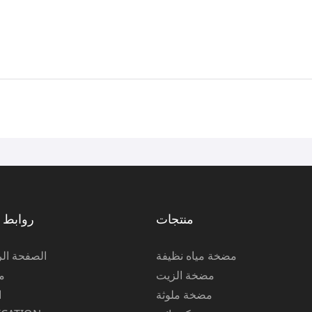
منتجات
روابط 
مضخة مياه نظيفة
الصفحة الر
مضخة الزيت
م
مضخة ملوثة
ا