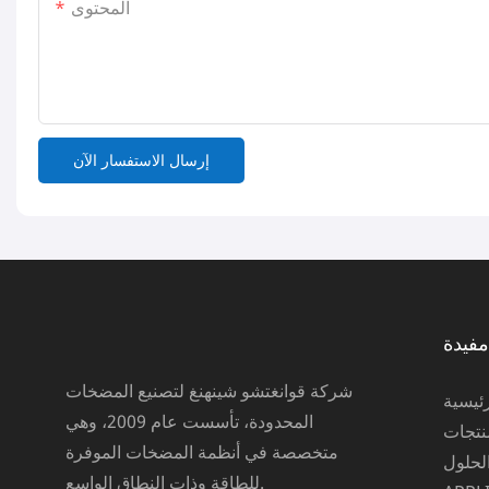
المحتوى
إرسال الاستفسار الآن
مفيدة
شركة قوانغتشو شينهنغ لتصنيع المضخات
ئيسية
المحدودة، تأسست عام 2009، وهي
نتجات
متخصصة في أنظمة المضخات الموفرة
لحلول
للطاقة وذات النطاق الواسع.