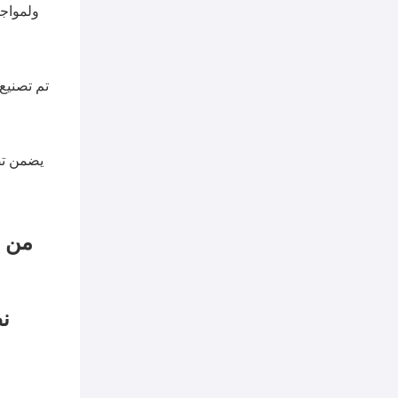
ولمواج
تم تصنيع 
يضمن تص
من خ