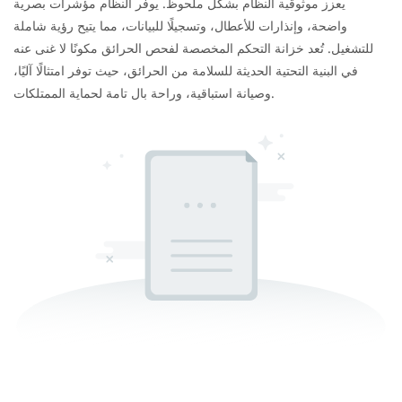
يعزز موثوقية النظام بشكل ملحوظ. يوفر النظام مؤشرات بصرية
واضحة، وإنذارات للأعطال، وتسجيلًا للبيانات، مما يتيح رؤية شاملة
للتشغيل. تُعد خزانة التحكم المخصصة لفحص الحرائق مكونًا لا غنى عنه
في البنية التحتية الحديثة للسلامة من الحرائق، حيث توفر امتثالًا آليًا،
وصيانة استباقية، وراحة بال تامة لحماية الممتلكات.