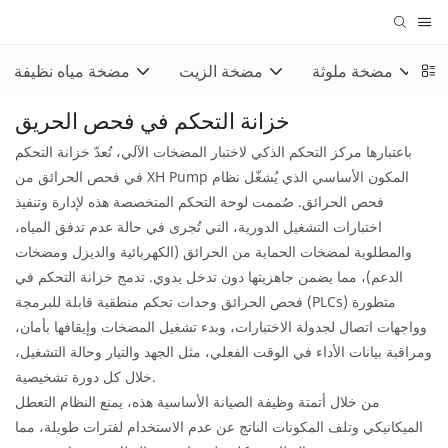
مضخة ملوثة
مضخة الزيت
مضخة مياه نظيفة
خزانة التحكم في فحص الحريق
باعتبارها مركز التحكم الذكي لاختبار المضخات الآلي، تُعدّ خزانة التحكم
في فحص الحرائق من XH Pump المكون الأساسي الذي يُشغّل نظام
فحص الحرائق. صُممت لوحة التحكم المتخصصة هذه لإدارة وتنفيذ
اختبارات التشغيل الدورية، التي تُجرى في حالة عدم تدفق المياه،
والمطلوبة لمضخات الحماية من الحرائق (الكهربائية والديزل ومضخات
الدعم)، مما يضمن جاهزيتها دون تدخل يدوي. تدمج خزانة التحكم في
فحص الحرائق وحدات تحكم منطقية قابلة للبرمجة (PLCs) متطورة
وواجهات اتصال لجدولة الاختبارات، وبدء تشغيل المضخات وإيقافها بأمان،
ومراقبة بيانات الأداء في الوقت الفعلي، مثل الجهد والتيار وحالة التشغيل،
خلال كل دورة تشخيصية.
من خلال أتمتة وظيفة الصيانة الأساسية هذه، يمنع النظام التعطل
الميكانيكي وتلف المكونات الناتج عن عدم الاستخدام لفترات طويلة، مما