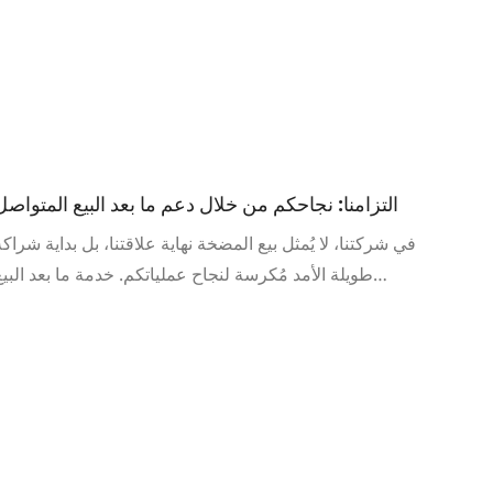
التزامنا: نجاحكم من خلال دعم ما بعد البيع المتواصل
في شركتنا، لا يُمثل بيع المضخة نهاية علاقتنا، بل بداية شراكة
طويلة الأمد مُكرسة لنجاح عملياتكم. خدمة ما بعد البيع
الشاملة التي نقدمها هي التزام منهجي واستباقي مصمم
لضمان رضاكم التام وأداء معداتكم بأعلى مستوياته لسنوات
قادمة.