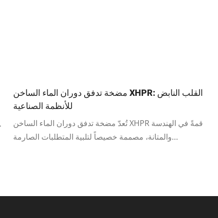
مضخة تدفق دوران الماء الساخن XHPR: القلب النابض
للأنظمة الصناعية
تُعدّ مضخة تدفق دوران الماء الساخن XHPR قمةً في الهندسة
والمتانة، مصممة خصيصاً لتلبية المتطلبات الصارمة
للصناعات الثقيلة الحديثة. صُنعت هذه المضخة وفقاً لمعايير
API المرموقة، مما يضمن أداءً استثنائياً، وأماناً عالياً، وموثوقية
فائقة في أصعب بيئات التشغيل.