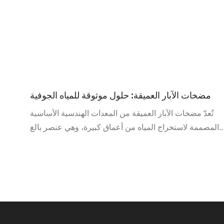
مضخات الآبار العميقة: حلول موثوقة للمياه الجوفية
تُعدّ مضخات الآبار العميقة من المعدات الهندسية الأساسية
المصممة لاستخراج المياه من أعماق كبيرة، وهي عنصر بالغ
الأهمية في أنظمة إمداد المياه حول العالم. وبناءً على
تصميمها، تُصنّف هذه المضخات بشكل رئيسي إلى نوعين:
مضخات الآبار العميقة ذات العمود الطويل، ومضخات الآبار
الغاطسة، ولكلٍّ منهما تصميمٌ خاصٌّ لتلبية احتياجات تطبيقات
محددة.