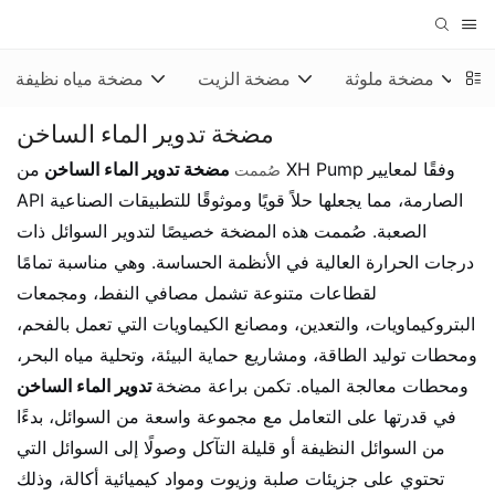
مضخة ملوثة
مضخة الزيت
مضخة مياه نظيفة
مضخة تدوير الماء الساخن
وفقًا لمعايير
من XH Pump
مضخة تدوير الماء الساخن
صُممت
API الصارمة، مما يجعلها حلاً قويًا وموثوقًا للتطبيقات الصناعية
الصعبة. صُممت هذه المضخة خصيصًا لتدوير السوائل ذات
درجات الحرارة العالية في الأنظمة الحساسة. وهي مناسبة تمامًا
لقطاعات متنوعة تشمل مصافي النفط، ومجمعات
البتروكيماويات، والتعدين، ومصانع الكيماويات التي تعمل بالفحم،
ومحطات توليد الطاقة، ومشاريع حماية البيئة، وتحلية مياه البحر،
ومحطات معالجة المياه. تكمن براعة مضخة
تدوير الماء الساخن
في قدرتها على التعامل مع مجموعة واسعة من السوائل، بدءًا
من السوائل النظيفة أو قليلة التآكل وصولًا إلى السوائل التي
تحتوي على جزيئات صلبة وزيوت ومواد كيميائية أكالة، وذلك