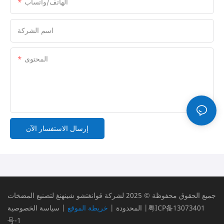
الهاتف/واتساب
اسم الشركة
المحتوى
إرسال الاستفسار الآن
جميع الحقوق محفوظة © 2025 لشركة قوانغتشو شينهنغ لتصنيع المضخات
粤ICP备13073401
|
المحدودة |
خريطة الموقع
|
سياسة الخصوصية
号-1