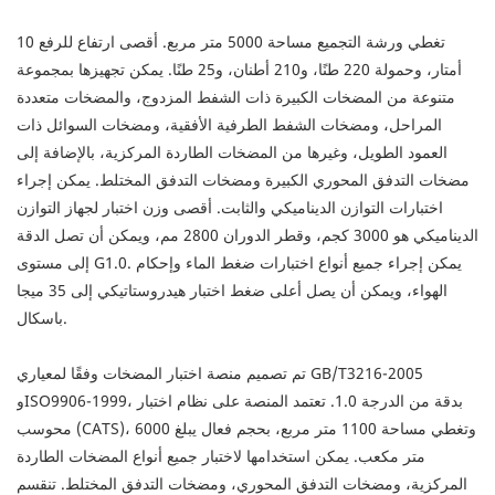
تغطي ورشة التجميع مساحة 5000 متر مربع. أقصى ارتفاع للرفع 10
أمتار، وحمولة 220 طنًا، و210 أطنان، و25 طنًا. يمكن تجهيزها بمجموعة
متنوعة من المضخات الكبيرة ذات الشفط المزدوج، والمضخات متعددة
المراحل، ومضخات الشفط الطرفية الأفقية، ومضخات السوائل ذات
العمود الطويل، وغيرها من المضخات الطاردة المركزية، بالإضافة إلى
مضخات التدفق المحوري الكبيرة ومضخات التدفق المختلط. يمكن إجراء
اختبارات التوازن الديناميكي والثابت. أقصى وزن اختبار لجهاز التوازن
الديناميكي هو 3000 كجم، وقطر الدوران 2800 مم، ويمكن أن تصل الدقة
إلى مستوى G1.0. يمكن إجراء جميع أنواع اختبارات ضغط الماء وإحكام
الهواء، ويمكن أن يصل أعلى ضغط اختبار هيدروستاتيكي إلى 35 ميجا
باسكال.
تم تصميم منصة اختبار المضخات وفقًا لمعياري GB/T3216-2005
وISO9906-1999، بدقة من الدرجة 1.0. تعتمد المنصة على نظام اختبار
محوسب (CATS)، وتغطي مساحة 1100 متر مربع، بحجم فعال يبلغ 6000
متر مكعب. يمكن استخدامها لاختبار جميع أنواع المضخات الطاردة
المركزية، ومضخات التدفق المحوري، ومضخات التدفق المختلط. تنقسم