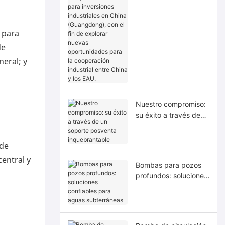
búsqueda de socios
para inversiones
industriales en China
 para
(Guangdong), con el
de
fin de explorar nuevas
neral; y
oportunidades para la
cooperación industrial
entre China y los EAU.
Nuestro compromiso:
su éxito a través de
un soporte posventa
inquebrantable
 de
central y
Bombas para pozos
profundos: soluciones
confiables para aguas
subterráneas
s