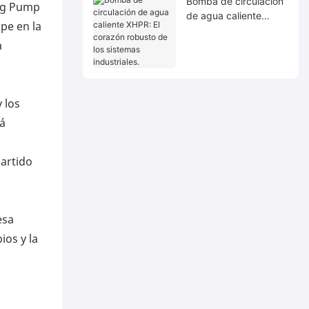
Bomba de circulación
eng Pump
de agua caliente
pe en la
XHPR: El corazón
a
robusto de los
sistemas industriales.
 los
rá
partido
esa
ios y la