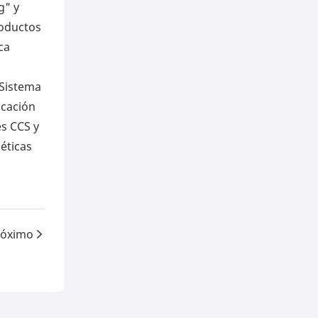
g" y
roductos
ca
 Sistema
icación
es CCS y
éticas
róximo