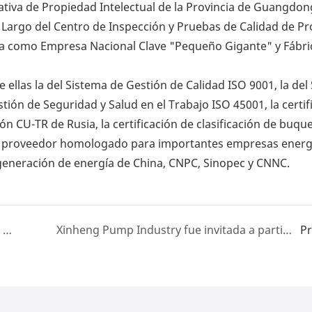
iva de Propiedad Intelectual de la Provincia de Guangdon
 Largo del Centro de Inspección y Pruebas de Calidad de P
a como Empresa Nacional Clave "Pequeño Gigante" y Fábri
 ellas la del Sistema de Gestión de Calidad ISO 9001, la del
tión de Seguridad y Salud en el Trabajo ISO 45001, la certif
ación CU-TR de Rusia, la certificación de clasificación de buqu
 un proveedor homologado para importantes empresas energ
generación de energía de China, CNPC, Sinopec y CNNC.
Nuestro compromiso: su éxito a través de un soporte posventa inquebrantable
Xinheng Pump Industry fue invitada a participar en la Cumbre Internacional de Inversiones de los EAU - Reunión de búsqueda de socios para inversiones industriales en China (Guangdong), con el fin de explorar nuevas oportunidades para la cooperación industrial entre China y los EAU.
P