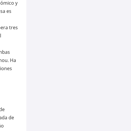
nómico y
sa es
era tres
l
ombas
zhou. Ha
ciones
 de
cada de
ño