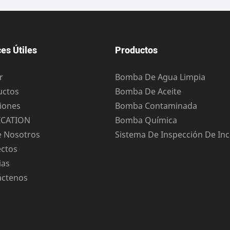
es Útiles
Productos
r
Bomba De Agua Limpia
uctos
Bomba De Aceite
iones
Bomba Contaminada
ICATION
Bomba Química
e Nosotros
Sistema De Inspección De In
ectos
ias
áctenos