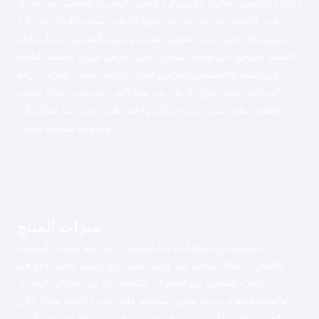
وكفاءة التشغيل العالية، والموثوقية العالية. المحرك الغاطس هو محرك
ثلاثي الأطوار غير متزامن من النوع الرطب مملوء بالماء. يتم ملء
تجويفه الداخلي بالماء النظيف للتبريد وتزييت المحامل. يعمل غلاف
الضبط الموجود في قاعدة المحرك على تعويض فروق الضغط الناتجة
عن التمدد والانكماش الحراري للماء الداخلي بسبب تغيرات درجة
الحرارة. ولمنع دخول الرمال من مياه البئر، تم تجهيز امتداد العمود
العلوي بمانع تسرب زيت هيكلي وحلقة طرد رمل، مما يشكل آلية
مزدوجة مقاومة للرمل.
ميزات المنتج
للحماية من الرفع أثناء بدء التشغيل، يتم ربط عمودَي المضخة
والمحرك بشكل محكم عبر وصلة عمود، مع تركيب محمل دفع في
الجزء السفلي من المحرك. يستخدم كل من محملي المحرك
والمضخة نظام تزييت مائي. يستخدم ملف الجزء الثابت سلكًا عالي
الجودة مقاومًا للماء، مع درجة حرارة مُخصصة وفقًا لظروف المياه