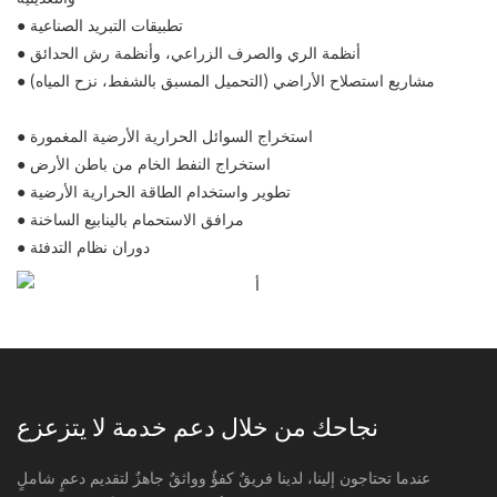
تطبيقات التبريد الصناعية
●
أنظمة الري والصرف الزراعي، وأنظمة رش الحدائق
●
مشاريع استصلاح الأراضي (التحميل المسبق بالشفط، نزح المياه)
●
استخراج السوائل الحرارية الأرضية المغمورة
●
استخراج النفط الخام من باطن الأرض
●
تطوير واستخدام الطاقة الحرارية الأرضية
●
مرافق الاستحمام بالينابيع الساخنة
●
دوران نظام التدفئة
●
نجاحك من خلال دعم خدمة لا يتزعزع
عندما تحتاجون إلينا، لدينا فريقٌ كفؤٌ وواثقٌ جاهزٌ لتقديم دعمٍ شاملٍ