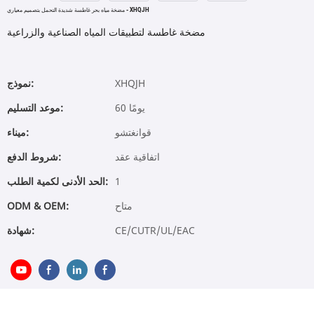
مضخة مياه بحر غاطسة شديدة التحمل بتصميم معياري - XHQJH
مضخة غاطسة لتطبيقات المياه الصناعية والزراعية
XHQJH
نموذج:
60 يومًا
موعد التسليم:
قوانغتشو
ميناء:
اتفاقية عقد
شروط الدفع:
1
الحد الأدنى لكمية الطلب:
متاح
ODM & OEM:
CE/CUTR/UL/EAC
شهادة: