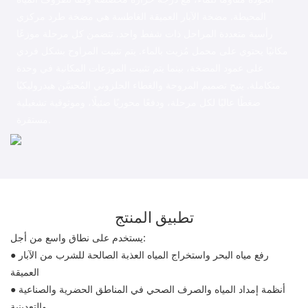
المحيطة.
مضخة الآبار العميقة الغاطسة هي مضخة طرد مركزي
رأسية متعددة المراحل ذات شفط واحد. تتضمن كل مرحلة موزعًا
مكانيًا يحتوي على محمل مُزيت بالماء. يتم تثبيت المراوح بشكل فردي
على عمود المضخة، بينما يتم تثبيت الموزعات المكانية في وحدة
متكاملة. يتيح تصميم المروحة والغطاء الحلزوني المُحسَّن هيدروليكيًا
ضغطًا عاليًا لكل مرحلة، ودفعًا محوريًا ضئيلًا، وموثوقية تشغيلية
مستقرة.
تطبيق المنتج
يستخدم على نطاق واسع من أجل:
رفع مياه البحر واستخراج المياه العذبة الصالحة للشرب من الآبار
●
العميقة
أنظمة إمداد المياه والصرف الصحي في المناطق الحضرية والصناعية
●
والتعدينية