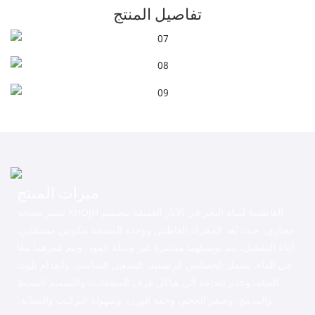
تفاصيل المنتج
ميزات المنتج
تتميز مضخة XHQJH الغاطسة لمياه البحر في الآبار العميقة بتصميم
معياري، حيث يُعد المحرك الغاطس ووحدة المضخة مكونين مستقلين.
أثناء التشغيل، يتم توصيلهما مباشرةً عبر وصلة عمود، ويتم غمرهما معًا
في الماء. تشمل الخصائص الرئيسية: التشغيل الصامت، وانعدام تلوث
المياه، وعدم الحاجة إلى هياكل غرف المضخات، والتصميم البسيط
والمدمج، وصغر الحجم، وخفة الوزن، وسهولة التركيب والصيانة،