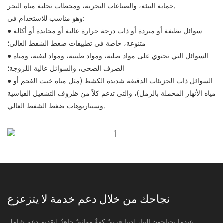
حماية البيئة، والصناعات البحرية، ومحطات تحلية مياه البحر.
وهو مناسب للاستخدام في:
سوائل نظيفة أو مبردة أو ذات درجة حرارة عالية أو محايدة أو أكالة
●
متنوعة، خاصة في تطبيقات ضغط الشفط العالي؛
السوائل التي تحتوي على مواد صلبة، ومواد طينية، ومواد ليفية، ومياه
●
الصرف الصحي، والسوائل عالية اللزوجة؛
السوائل ذات الجزيئات الدقيقة شديدة الكشط (مثل مياه خبث الفحم أو
●
مياه الأنهار المحملة بالرمل)، والتي تدعم كلاً من ظروف التشغيل القياسية
وسيناريوهات ضغط الشفط العالي.
نجاحك من خلال دعم خدمة لا يتزعزع
عندما تحتاجون إلينا، لدينا فريقٌ كفؤٌ وواثقٌ جاهزٌ لتقديم دعمٍ شاملٍ