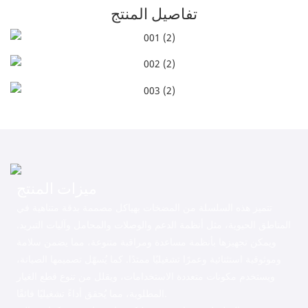
تفاصيل المنتج
ميزات المنتج
تتميز هذه السلسلة من المضخات بهياكل مصممة بدقة متناهية في
المناطق الحيوية، مثل أنظمة الدعم والوصلات والمحامل وآليات التبريد.
ويمكن تجهيزها بأنظمة مساعدة ومراقبة متنوعة، مما يضمن سلامة
وموثوقية استثنائية وعمرًا تشغيليًا ممتدًا. كما يُسهّل تصميمها الصيانة،
ويستخدم مكونات متعددة الاستخدامات، ويقلل من تنوع قطع الغيار
المطلوبة، مما يُحقق أداءً تشغيليًا فائقًا.