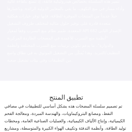
تتميز هذه السلسلة بخصائص هيدروليكية فائقة، إذ تتمتع بكفاءة عالية
وأداء ممتاز في منع التكهف، ما يفي بالمعايير الدولية الرائدة. وباعتبارها
جيلاً جديداً من المنتجات الموفرة للطاقة، فإنها توفر خيارات هيكلية
متعددة قادرة على توفير حلول مثالية لمختلف ظروف التشغيل
المعقدة. صُمم نظام منع التسرب وفقاً لمعيار API 682 الإصدار الثاني
"أنظمة منع التسرب للأعمدة في المضخات الطاردة المركزية
والدوارة"، ما يدعم تكوين ترتيبات منع التسرب المختلفة وأنظمة
التنظيف/التبريد. وهذا يُمكّن من التشغيل الموثوق به في نطاق واسع
من التطبيقات وفي بيئات تشغيل صعبة.
تطبيق المنتج
تم تصميم سلسلة المضخات هذه بشكل أساسي للتطبيقات في مصافي
النفط، ومصانع البتروكيماويات، والهندسة المبردة، ومعالجة الفحم
الكيميائية، وإنتاج الألياف الكيميائية، والعمليات الصناعية العامة، ومحطات
توليد الطاقة، وأنظمة التدفئة وتكييف الهواء الكبيرة والمتوسطة، ومشاريع