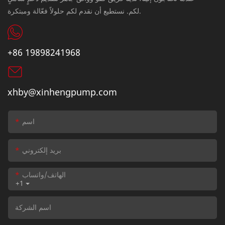
لكم. نستطيع أن نقدم لكم حلولاً فعّالة ومبتكرة.
+86 19898241968
xhby@xinhengpump.com
اسم
بريد إلكتروني
الهاتف/واتساب
+1
اسم الشركة